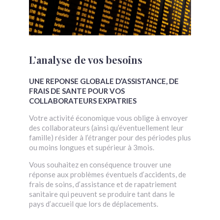
L’analyse de vos besoins
UNE REPONSE GLOBALE D’ASSISTANCE, DE
FRAIS DE SANTE POUR VOS
COLLABORATEURS EXPATRIES
Votre activité économique vous oblige à envoyer
des collaborateurs (ainsi qu’éventuellement leur
famille) résider à l’étranger pour des périodes plus
ou moins longues et supérieur à 3mois.
Vous souhaitez en conséquence trouver une
réponse aux problèmes éventuels d’accidents, de
frais de soins, d’assistance et de rapatriement
sanitaire qui peuvent se produire tant dans le
pays d’accueil que lors de déplacements.