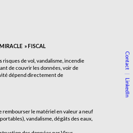
 MIRACLE » FISCAL
Contact
es risques de vol, vandalisme, incendie
tant de couvrir les données, voir de
tivité dépend directement de
LinkedIn
e rembourser le matériel en valeur a neuf
 portables), vandalisme, dégâts des eaux,
struction des données par Virus,