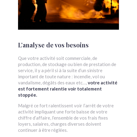
L’analyse de vos besoins
Que votre activité soit commerciale, de
production, de stockage ou bien de prestation de
service, il y a péril si à la suite d’un sinistre
important de toute nature : incendie, vol ou
vandalisme, dégâts des eaux etc…,
votre activité
est fortement ralentie voir totalement
stoppée.
Malgré ce fort ralentissent voir l’arrêt de votre
activité impliquant une forte baisse de votre
chiffre d’affaire, l’ensemble de vos frais fixes
loyers, salaires, charges diverses doivent
continuer à être réglées.