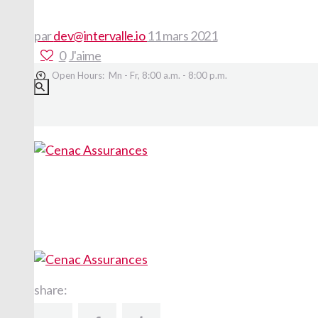
par
dev@intervalle.io
11 mars 2021
0
J'aime
Open Hours:
Mn - Fr, 8:00 a.m. - 8:00 p.m.
share: